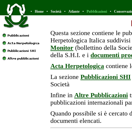
•
Home
•
Società
•
Atlante
•
Pubblicazioni
•
Conservazi
Questa sezione contiene le pubb
Herpetologica Italica suddivisi
Monitor
(bollettino della Socie
della S.H.I. e i
documenti prod
Acta Herpetologica
contiene le
La sezione
Pubblicazioni SHI
Società
Infine in
Altre Pubblicazioni
t
pubblicazioni internazionali par
Quando possibile si è cercato di
documenti elencati.