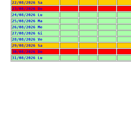
22/08/2026 Sa
23/08/2026 Do
24/08/2026 Lu
25/08/2026 Ma
26/08/2026 Me
27/08/2026 Gi
28/08/2026 Ve
29/08/2026 Sa
30/08/2026 Do
31/08/2026 Lu