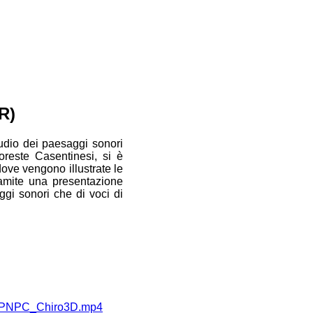
R)
tudio dei paesaggi sonori
oreste Casentinesi, si è
ove vengono illustrate le
tramite una presentazione
ggi sonori che di voci di
N_PNPC_Chiro3D.mp4