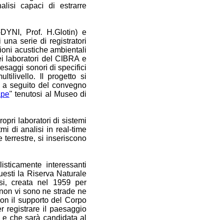
alisi capaci di estrarre
-DYNI, Prof. H.Glotin) e
i una serie di registratori
azioni acustiche ambientali
nei laboratori del CIBRA e
esaggi sonori di specifici
tilivello. Il progetto si
a a seguito del convegno
ape
" tenutosi
al Museo di
pri laboratori di sistemi
i di analisi in real-time
 terrestre, si inseriscono
isticamente interessanti
questi la Riserva Naturale
si, creata nel 1959 per
 non vi sono ne strade ne
Con il supporto del Corpo
r registrare il paesaggio
 e che sarà candidata al