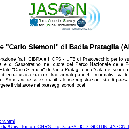
e "Carlo Siemoni" di Badia Prataglia (A
orazione fra il CIBRA e il CFS - UTB di Pratovecchio per lo s
a e di Sassofratino, nel cuore del Parco Nazionale delle F
estale "Carlo Siemoni" di Badia Prataglia una "sala dei suoni" d
ed ecoacustica sia con tradizionali pannelli informativi sia 
en. Sono anche selezionabili alcune registrazioni sia di paesa
ere il visitatore nei paesaggi sonori locali.
eam.html
n.fr/media/Univ_Toulon_CNRS_BigDataSABIOD_GLOTIN_JASO