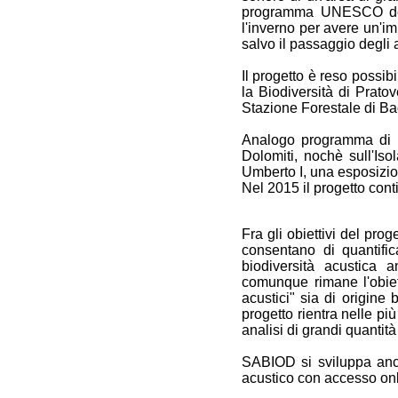
programma UNESCO delle
l'inverno per avere un'i
salvo il passaggio degli 
Il progetto è reso possibi
la Biodiversità di Prato
Stazione Forestale di Ba
Analogo programma di mo
Dolomiti, nochè sull'Is
Umberto I, una esposizio
Nel 2015 il progetto cont
Fra gli obiettivi del pro
consentano di quantific
biodiversità acustica 
comunque rimane l'obiet
acustici" sia di origine
progetto rientra nelle pi
analisi di grandi quantità 
SABIOD si sviluppa anch
acustico con accesso onl