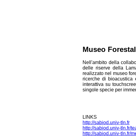
Museo Forestal
Nell'ambito della collab
delle riserve della Lam
realizzato nel museo for
ricerche di bioacustica 
interattiva su touchscre
singole specie per immerg
LINKS
http://sabiod.univ-tln.fr
http://sabiod.univ-tln.fr/t
http://sabiod.univ-tl