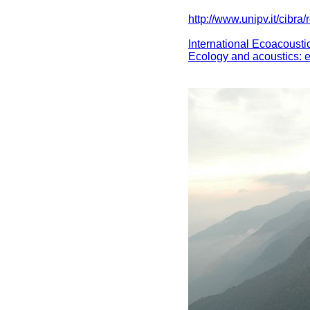
http://www.unipv.it/cibr
International Ecoacousti
Ecology and acoustics: 