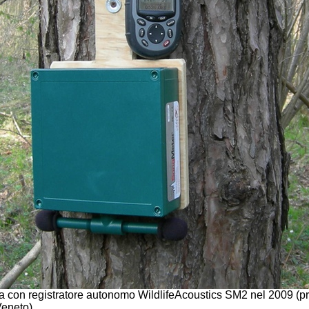
a con registratore autonomo WildlifeAcoustics SM2 nel 2009 (pr
eneto).