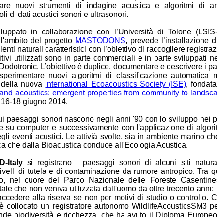
are nuovi strumenti di indagine acustica e algoritmi di an
i di dati acustici sonori e ultrasonori.
iluppato in collaborazione con l’Università di Tolone (LSIS
l'ambito del progetto
MASTODONS
, prevede l’installazione d
nti naturali caratteristici con l’obiettivo di raccogliere registr
itivi utilizzati sono in parte commerciali e in parte sviluppati 
Dodotronic. L’obiettivo è duplice, documentare e descrivere i pa
perimentare nuovi algoritmi di classificazione automatica mul
i della nuova
International Ecoacoustics Society (ISE)
, fondat
and acoustics: emergent properties from community to landsc
, 16-18 giugno 2014.
i paesaggi sonori nascono negli anni '90 con lo sviluppo nei pro
e su computer e successivamente con l'applicazione di algoritm
gli eventi acustici. Le attivià svolte, sia in ambiente marino che
erca che dalla Bioacustica conduce all'Ecologia Acustica.
-Italy
si registrano i paesaggi sonori di alcuni siti natural
 livelli di tutela e di contaminazione da rumore antropico. Tra 
ino, nel cuore del Parco Nazionale delle Foreste Casentine
tale che non veniva utilizzata dall'uomo da oltre trecento anni;
ccedere alla riserva se non per motivi di studio o controllo. 
 è collocato un registratore autonomo WildlifeAcousticsSM3 pe
ande biodiversità e ricchezza, che ha avuto il Diploma Europeo