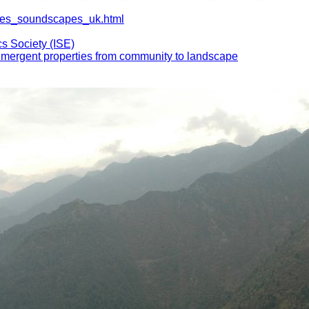
a/res_soundscapes_uk.html
cs Society (ISE)
emergent properties from community to landscape