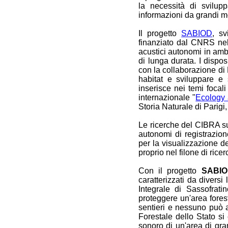
la necessità di svilupp
informazioni da grandi mol
Il progetto
SABIOD
, sv
finanziato dal CNRS nel
acustici autonomi in ambie
di lunga durata. I dispos
con la collaborazione di 
habitat e sviluppare e s
inserisce nei temi focal
internazionale "
Ecology 
Storia Naturale di
Parigi
Le ricerche del CIBRA su
autonomi di registrazion
per la visualizzazione de
proprio nel filone di ric
Con il progetto
SABIOD
caratterizzati da diversi
Integrale di Sassofrat
proteggere un'area fores
sentieri e nessuno può a
Forestale dello Stato si
sonoro di un'area di gr