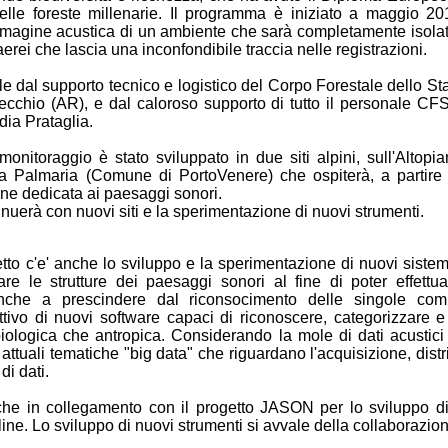
 foreste millenarie. Il programma è iniziato a maggio 20
mmagine acustica di un ambiente che sarà completamente isolat
aerei che lascia una inconfondibile traccia nelle registrazioni.
le dal supporto tecnico e logistico del Corpo Forestale dello Stat
vecchio (AR), e dal caloroso supporto di tutto il personale CF
dia Prataglia.
nitoraggio è stato sviluppato in due siti alpini, sull'Altopia
ola Palmaria (Comune di PortoVenere) che ospiterà, a partire 
ne dedicata ai paesaggi sonori.
inuerà con nuovi siti e la sperimentazione di nuovi strumenti.
getto c'e' anche lo sviluppo e la sperimentazione di nuovi sistemi
are le strutture dei paesaggi sonori al fine di poter effettu
anche a prescindere dal riconsocimento delle singole com
tivo di nuovi software capaci di riconoscere, categorizzare e 
 biologica che antropica. Considerando la mole di dati acustici
ù attuali tematiche "big data" che riguardano l'acquisizione, dist
di dati.
e in collegamento con il progetto JASON per lo sviluppo di
ine. Lo sviluppo di nuovi strumenti si avvale della collaborazio